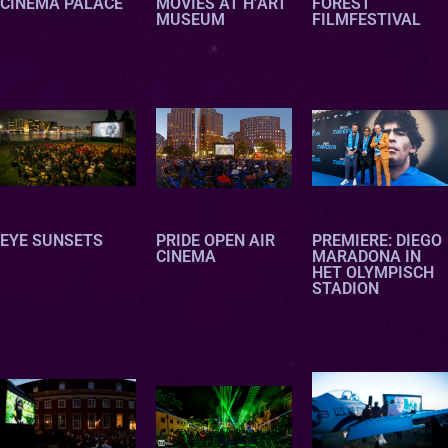
CINEMA PALACE
MOVIES AT H’ART
FOREST
MUSEUM
FILMFESTIVAL
oc
oc
oc
EYE SUNSETS
PRIDE OPEN AIR
PREMIERE: DIEGO
CINEMA
MARADONA IN
HET OLYMPISCH
STADION
oc
oc
oc