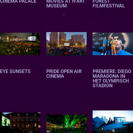
CINEMA PALACE
MOVIES AT H’ART
FOREST
MUSEUM
FILMFESTIVAL
oc
oc
oc
EYE SUNSETS
PRIDE OPEN AIR
PREMIERE: DIEGO
CINEMA
MARADONA IN
HET OLYMPISCH
STADION
oc
oc
oc