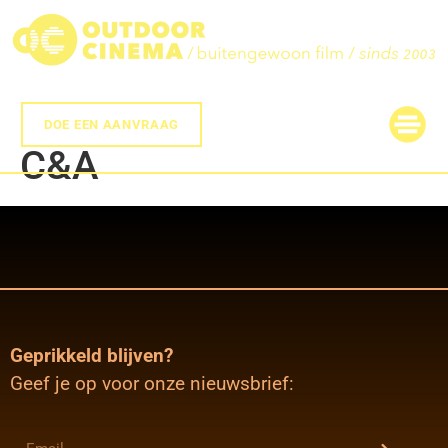
DOE EEN AANVRAAG
C&A
Geprikkeld blijven?
Geef je op voor onze nieuwsbrief: